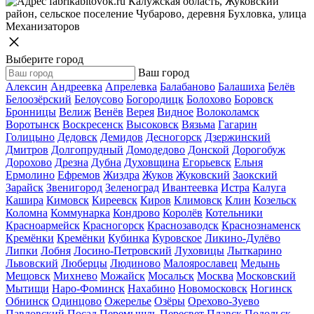
Калужская область, Жуковский
район, сельское поселение Чубарово, деревня Бухловка, улица
Механизаторов
Выберите город
Ваш город
Алексин
Андреевка
Апрелевка
Балабаново
Балашиха
Белёв
Белоозёрский
Белоусово
Богородицк
Болохово
Боровск
Бронницы
Велиж
Венёв
Верея
Видное
Волоколамск
Воротынск
Воскресенск
Высоковск
Вязьма
Гагарин
Голицыно
Дедовск
Демидов
Десногорск
Дзержинский
Дмитров
Долгопрудный
Домодедово
Донской
Дорогобуж
Дорохово
Дрезна
Дубна
Духовщина
Егорьевск
Ельня
Ермолино
Ефремов
Жиздра
Жуков
Жуковский
Заокский
Зарайск
Звенигород
Зеленоград
Ивантеевка
Истра
Калуга
Кашира
Кимовск
Киреевск
Киров
Климовск
Клин
Козельск
Коломна
Коммунарка
Кондрово
Королёв
Котельники
Красноармейск
Красногорск
Краснозаводск
Краснознаменск
Кремёнки
Кремёнки
Кубинка
Куровское
Ликино-Дулёво
Липки
Лобня
Лосино-Петровский
Луховицы
Лыткарино
Львовский
Люберцы
Людиново
Малоярославец
Медынь
Мещовск
Михнево
Можайск
Мосальск
Москва
Московский
Мытищи
Наро-Фоминск
Нахабино
Новомосковск
Ногинск
Обнинск
Одинцово
Ожерелье
Озёры
Орехово-Зуево
Павловский Посад
Перемышль
Пересвет
Плавск
Подольск