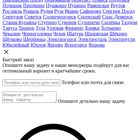
Починок
Протвино
Пушкино
Пущино
Раменское
Реутов
Рославль
Рошаль
Рудня
Руза
Рязань
Сафоново
Сергиев Посад
Серпухов
Советск
Солнечногорск
Сосенский
Спас-Деменск
Старая Купавна
Ступино
Суворов
Сухиничи
Сычёвка
Талдом
Таруса
Троицк
Тула
Узловая
Фрязино
Химки
Хотьково
Чекалин
Черноголовка
Чехов
Шатура
Шаховская
Щёкино
Щёлково
Щербинка
Электрогорск
Электросталь
Электроугли
Юбилейный
Юхнов
Ярцево
Ясногорск
Яхрома
Быстрый заказ
Опишите вашу задачу и наши менеджеры подберут для вас
оптимальный вариант в кратчайшие сроки.
Телефон или почта для связи
Опишите детально вашу задачу