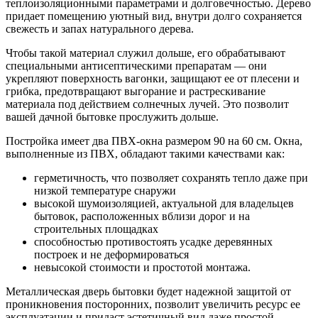
теплоизоляционными параметрами и долговечностью. Дерево
придает помещению уютный вид, внутри долго сохраняется
свежесть и запах натурального дерева.
Чтобы такой материал служил дольше, его обрабатывают
специальными антисептическими препаратам — они
укрепляют поверхность вагонки, защищают ее от плесени и
грибка, предотвращают выгорание и растрескивание
материала под действием солнечных лучей. Это позволит
вашей дачной бытовке прослужить дольше.
Постройка имеет два ПВХ-окна размером 90 на 60 см. Окна,
выполненные из ПВХ, обладают такими качествами как:
герметичность, что позволяет сохранять тепло даже при
низкой температуре снаружи
высокой шумоизоляцией, актуальной для владельцев
бытовок, расположенных вблизи дорог и на
строительных площадках
способностью противостоять усадке деревянных
построек и не деформироваться
невысокой стоимости и простотой монтажа.
Металлическая дверь бытовки будет надежной защитой от
проникновения посторонних, позволит увеличить ресурс ее
эксплуатации и придаст эстетичный вид даже простой