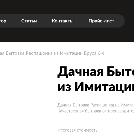
тор
Статьи
Контакты
Прайс-лист
ая Бытовка Распашонка из Имитации Бруса 6м
Дачная Быт
из Имитаци
Дачная Бытовка Распашонка из Имита
Качественная бытовка от производите
Итоговая стоимость