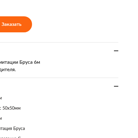
Заказать
митации Бруса 6м
дителя.
м
с 50х50мм
м
тация Бруса