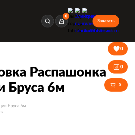
0
Заказать
Корзина
0
0
овка Распашонка
и Бруса 6м
0
ции Бруса 6м
ля.