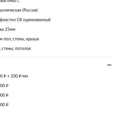
овагонка С
аллическая (Россия)
фнастил С8 оцинкованный
ка 25мм
м пол, стены, крыша
, стены, потолок
00 ₽ + 100 ₽/км
000 ₽
000 ₽
000 ₽