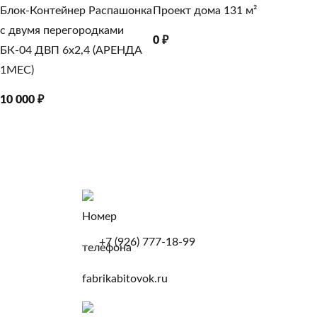
Блок-Контейнер Распашонка
Проект дома 131 м²
М
с двумя перегородками
6х
0 ₽
БК-04 ДВП 6х2,4 (АРЕНДА
85
1МЕС)
10 000 ₽
+7 (926) 777-18-99