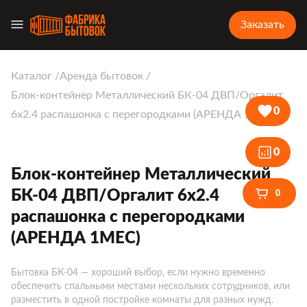
Заказать
Каталог
Аренда бытовок
Блок-контейнер Металлический БК-04 ДВП/Оргалит
0
6х2.4 распашонка с перегородками (АРЕНДА 1МЕС)
0
Блок-контейнер Металлический
БК-04 ДВП/Оргалит 6х2.4
0
распашонка с перегородками
(АРЕНДА 1МЕС)
Бытовка БК-04 — хороший выбор, если нужно временно
обеспечить спальными местами нескольких сотрудников, или
разместить в одной постройке комнаты для разных нужд.