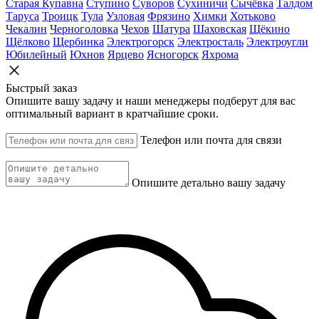
Старая Купавна
Ступино
Суворов
Сухиничи
Сычёвка
Талдом
Таруса
Троицк
Тула
Узловая
Фрязино
Химки
Хотьково
Чекалин
Черноголовка
Чехов
Шатура
Шаховская
Щёкино
Щёлково
Щербинка
Электрогорск
Электросталь
Электроугли
Юбилейный
Юхнов
Ярцево
Ясногорск
Яхрома
Быстрый заказ
Опишите вашу задачу и наши менеджеры подберут для вас
оптимальный вариант в кратчайшие сроки.
Телефон или почта для связи
Опишите детально вашу задачу