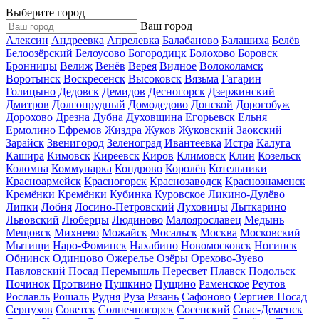
Выберите город
Ваш город
Алексин
Андреевка
Апрелевка
Балабаново
Балашиха
Белёв
Белоозёрский
Белоусово
Богородицк
Болохово
Боровск
Бронницы
Велиж
Венёв
Верея
Видное
Волоколамск
Воротынск
Воскресенск
Высоковск
Вязьма
Гагарин
Голицыно
Дедовск
Демидов
Десногорск
Дзержинский
Дмитров
Долгопрудный
Домодедово
Донской
Дорогобуж
Дорохово
Дрезна
Дубна
Духовщина
Егорьевск
Ельня
Ермолино
Ефремов
Жиздра
Жуков
Жуковский
Заокский
Зарайск
Звенигород
Зеленоград
Ивантеевка
Истра
Калуга
Кашира
Кимовск
Киреевск
Киров
Климовск
Клин
Козельск
Коломна
Коммунарка
Кондрово
Королёв
Котельники
Красноармейск
Красногорск
Краснозаводск
Краснознаменск
Кремёнки
Кремёнки
Кубинка
Куровское
Ликино-Дулёво
Липки
Лобня
Лосино-Петровский
Луховицы
Лыткарино
Львовский
Люберцы
Людиново
Малоярославец
Медынь
Мещовск
Михнево
Можайск
Мосальск
Москва
Московский
Мытищи
Наро-Фоминск
Нахабино
Новомосковск
Ногинск
Обнинск
Одинцово
Ожерелье
Озёры
Орехово-Зуево
Павловский Посад
Перемышль
Пересвет
Плавск
Подольск
Починок
Протвино
Пушкино
Пущино
Раменское
Реутов
Рославль
Рошаль
Рудня
Руза
Рязань
Сафоново
Сергиев Посад
Серпухов
Советск
Солнечногорск
Сосенский
Спас-Деменск