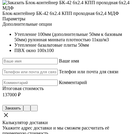
Доска 25мм+OSB 9мм+линолеум
Утепление
пол, стены, крыша 50мм
Блок-контейнер БК-42 6х2.4 КПП проходная 6х2,4 МДФ
Окна
Параметры
Пол, стены, крыша
Дополнительные опции
Утепление 100мм (дополнительные 50мм к базовым
50мм) рулонная минвата плотностью 11кш/м3
Утепление базальтовые плиты 50мм
ПВХ окно 100х100
Ваше имя
Телефон или почта для связи
Комментарий
Итоговая стоимость
137000 ₽
Заказать
Калькулятор доставки
Укажите адрес доставки и мы сможем рассчитать её
примерную стоимость