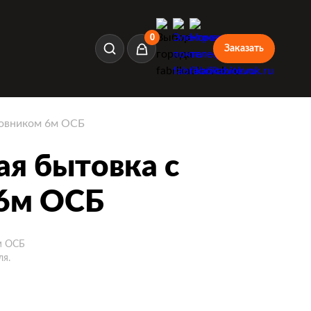
0
Заказать
Корзина
ровником 6м ОСБ
ая бытовка с
6м ОСБ
м ОСБ
ля.