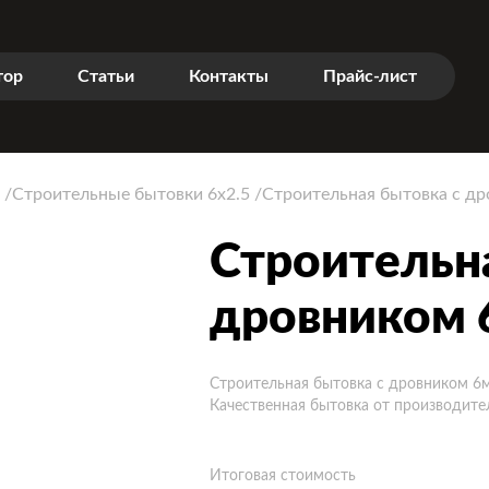
тор
Статьи
Контакты
Прайс-лист
Строительные бытовки 6x2.5
Строительная бытовка с д
Строительн
дровником 
Строительная бытовка с дровником 6
Качественная бытовка от производите
Итоговая стоимость