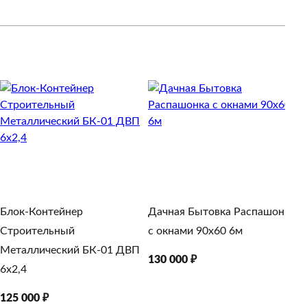
ка 25мм
м пол, стены, потолок
нки (пол, стены, потолок)
Блок-Контейнер
Дачная Бытовка Распашонка
Б
Строительный
с окнами 90х60 6м
М
Металлический БК-01 ДВП
6
130 000 ₽
6х2,4
1
125 000 ₽
15