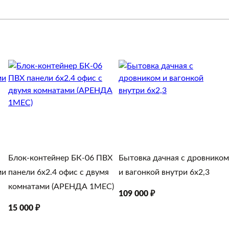
Калькулятор доставки
Чистовой пол
Дос
Утепление
50м
Окна
Пле
Блок-контейнер БК-06 ПВХ
Бытовка дачная с дровником
ми
панели 6х2.4 офис с двумя
и вагонкой внутри 6х2,3
комнатами (АРЕНДА 1МЕС)
109 000 ₽
15 000 ₽