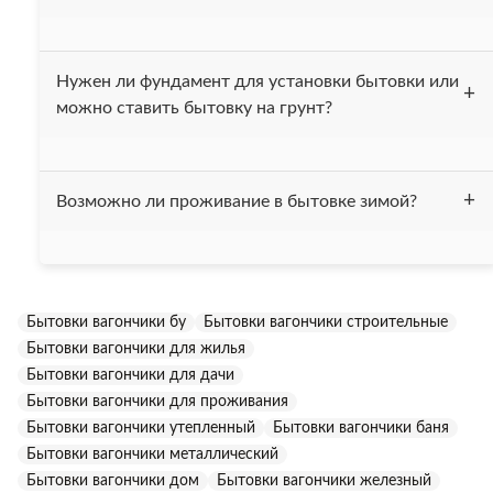
После получения вашей заявки, мы выставляем счёт и
Нужен ли фундамент для установки бытовки или
высылаем вам договор. После того как деньги поступают
можно ставить бытовку на грунт?
на наш счёт в течении одного дня привозим бытовку вам
на ообъект.
Мы рекомендуем устанавливать бытовку на фундамент
Возможно ли проживание в бытовке зимой?
или на бетонные блоки. Также можно установить бытовку
на ровную заасфальтированную площадку. Устанавливать
бытовку на грунт не рекомендуется, это может привести к
Все бытовки, нашей компании, утеплены минеральной
коррозии дна бытовки.
ватой "Изовер", толщина утепления составляет 50 мм.
Бытовки вагончики бу
Бытовки вагончики строительные
Бытовки без труда выдерживают температуру до -15 С,
Бытовки вагончики для жилья
однако при необходимости могут быть дополнительно
утеплены.
Бытовки вагончики для дачи
Бытовки вагончики для проживания
Бытовки вагончики утепленный
Бытовки вагончики баня
Бытовки вагончики металлический
Бытовки вагончики дом
Бытовки вагончики железный