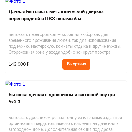
Дачная Бытовка с металлической дверью,
перегородкой и ПВХ окнами 6 м
Бытовка с перегородкой — хороший выбор как для
временного проживания людей, так для использования
под кухню, мастерскую, комнаты отдыха и другие нужды.
Огороженная зона у входа удобно зонирует простра
143 000 ₽
В корзину
Бытовка дачная с дровником и вагонкой внутри
6х2,3
Бытовка с дровником решает одну из ключевых задач при
организации твердотопливного отопления на даче или в
загородном доме. Дополнительная секция под дрова