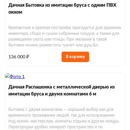
Дачная Бытовка из имитации бруса с одним ПВХ
окном
Компактная и крепкая постройка пригодится для хранения
инвентаря, сбора и сушки собранных плодов, а также для
размещения скота или птицы. При желании в такой
бытовке можно разместить туалет или душ.&n
136 000 ₽
В корзину
Дачная Распашонка с металлической дверью из
имитации бруса и двумя комнатами 6 м
Бытовка с двумя комнатами — хороший выбор как для
временного проживания людей, так для использования
под кухню, мастерскую, комнаты отдыха и другие нужды.
Перегородка удобно зонирует пространство и по