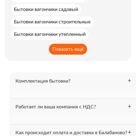
Бытовки вагончики садовый
Бытовки вагончики строительные
Бытовки вагончики утепленный
Показать ещё
Комплектация бытовки?
Бытовка утеплена 50 мм. минеральной ватой, весь
Работает ли ваша компания с НДС?
периметр (пол, потолок, стены). На полу постелен
линолеум. Проведена электрика. В комплект входит 2-х
ярусная кровать. При вашем желании можем
Да, мы работаем с НДС.
укомплектовать бытовку другой мебелью.
Как происходит оплата и доставка в Балабаново?